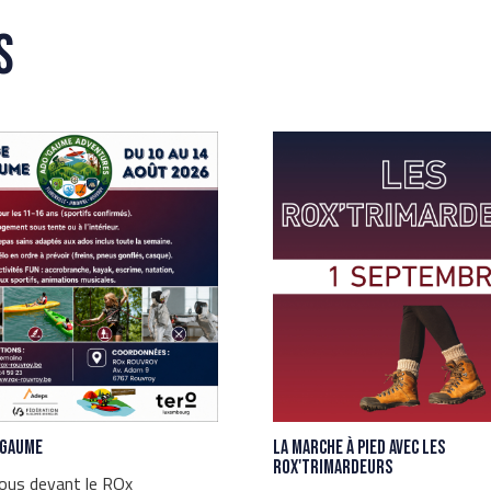
s
'Gaume
La marche à pied avec les
Rox'Trimardeurs
ous devant le ROx