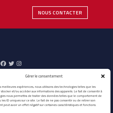
NOUS CONTACTER
Gérer le consentement
es meilleures expériences, nous utilisons des technologies telles que les
 stocker et/ou accéder aux informations des appareils. Le fait de consentir à
gies nous permettra de traiter des données telles que le comportement de
 les ID uniques sur ce site. Le fait de ne pas consentir ou de retirer son
 peut avoir un effet négatif sur certaines caractéristiques et fonctions.