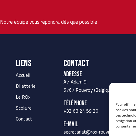
. Notre équipe vous répondra dès que possible
LIENS
Contact
Adresse
Accueil
Av. Adam 9,
Billetterie
6767 Rouvroy (Belgique)
Le ROx
Téléphone
Pour offrir l
Scolaire
cookies pour
+32 63 24 59 20
ces technolo
Contact
navigation ou
E-mail
consentement
secretariat@rox-rouvroy.be