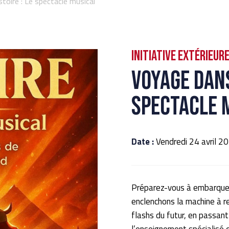
toire : Le spectacle musical
Initiative extérieur
Voyage dans
spectacle 
Date :
Vendredi 24 avril 
Préparez-vous à embarquer
enclenchons la machine à r
flashs du futur, en passant