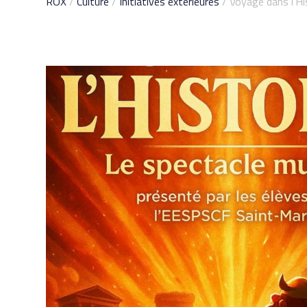
ROX
/
Culture
/
Initiatives extérieures
/ Voyage dans l’His