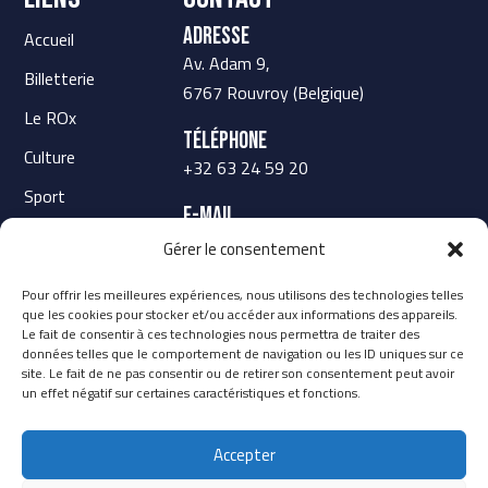
Adresse
Accueil
Av. Adam 9,
Billetterie
6767 Rouvroy (Belgique)
Le ROx
Téléphone
Culture
+32 63 24 59 20
Sport
E-mail
Scolaire
secretariat@rox-rouvroy.be
Gérer le consentement
Contact
Pour offrir les meilleures expériences, nous utilisons des technologies telles
que les cookies pour stocker et/ou accéder aux informations des appareils.
Le fait de consentir à ces technologies nous permettra de traiter des
données telles que le comportement de navigation ou les ID uniques sur ce
site. Le fait de ne pas consentir ou de retirer son consentement peut avoir
un effet négatif sur certaines caractéristiques et fonctions.
Accepter